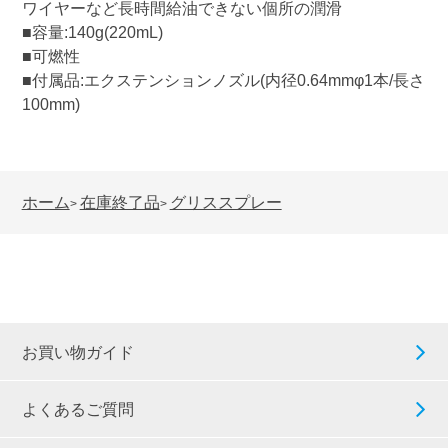
ワイヤーなど長時間給油できない個所の潤滑
■容量:140g(220mL)
■可燃性
■付属品:エクステンションノズル(内径0.64mmφ1本/長さ
100mm)
ホーム
在庫終了品
グリススプレー
>
>
お買い物ガイド
よくあるご質問