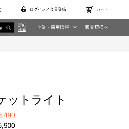
ログイン／会員登録
カート
文
詳細
企業・採用情報
販売店様へ
索
検索
ポケットライト
,490
,900