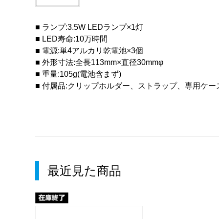
■ ランプ:3.5W LEDランプ×1灯
■ LED寿命:10万時間
■ 電源:単4アルカリ乾電池×3個
■ 外形寸法:全長113mm×直径30mmφ
■ 重量:105g(電池含まず)
■ 付属品:クリップホルダー、ストラップ、専用ケー
最近見た商品