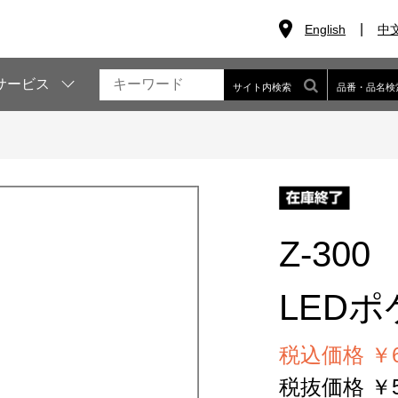
English
中
サービス
サイト内検索
品番・品名検
Z-300
LED
税込価格 ￥6
税抜価格 ￥5