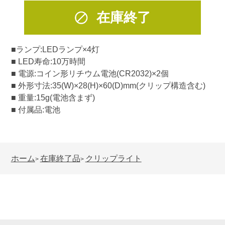
在庫終了
■ランプ:LEDランプ×4灯
■ LED寿命:10万時間
■ 電源:コイン形リチウム電池(CR2032)×2個
■ 外形寸法:35(W)×28(H)×60(D)mm(クリップ構造含む)
■ 重量:15g(電池含まず)
■ 付属品:電池
ホーム
在庫終了品
クリップライト
>
>