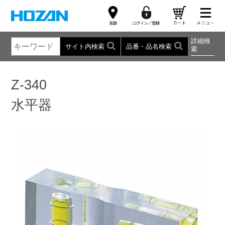
詳細検
サイト内検索
品番・品名検索
索
Z-340
水平器