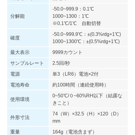
-50.0~999.9：0.1℃
分解能
1000~1300：1℃
※0.1℃/1℃ 自動切替
-50.0~999.9℃：±(0.3%rdg+1℃)
確度
1000~1300℃：±(0.5%rdg+1℃)
最大表示
9999カウント
サンプルレート
2.5回/秒
電源
単3（LR6）電池×2付
電池寿命
約100時間（連続使用時）
0~50℃/０~60%RH以下（結露な
使用環境
きこと）
74（W）×32.5（H）×120（D）
外形寸法
mm
重量
164g（電池含まず）