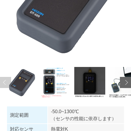
-50.0~1300℃
測定範囲
（センサの性能に依存します）
対応センサ
熱電対K