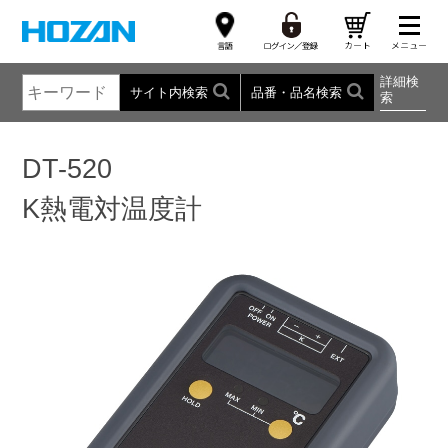
詳細検
サイト内検索
品番・品名検索
索
DT-520
K熱電対温度計