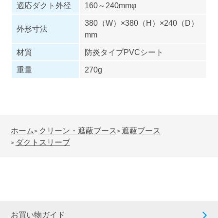
適応ダクト外径
160～240mmφ
380（W）×380（H）×240（D）
外形寸法
mm
材質
防炎タイプPVCシート
重量
270g
ホーム
クリーン・遮蔽ブース
遮蔽ブース
>
>
ダクトスリーブ
>
お買い物ガイド