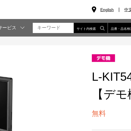
English
中
サービス
サイト内検索
品番・品名検
L-KI
【デモ
無料