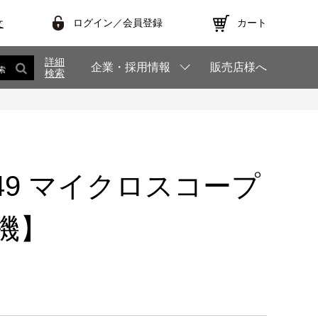
ログイン／会員登録
カート
文
詳細
企業・採用情報
販売店様へ
索
検索
T549 マイクロスコープ
機】