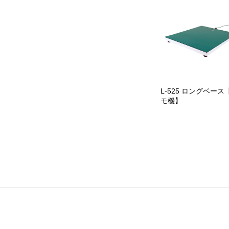
L-525 ロングベース
モ機】