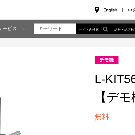
English
中
サービス
サイト内検索
品番・品名検
L-KI
【デモ
無料