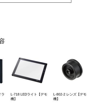
容
メラ
L-718 LEDライト【デモ
L-802-2 レンズ【デモ
機】
機】