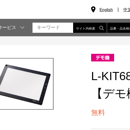
English
中
サービス
サイト内検索
品番・品名検
L-KI
【デモ
無料