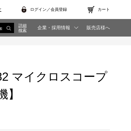
ログイン／会員登録
カート
文
詳細
企業・採用情報
販売店様へ
索
検索
T682 マイクロスコープ
機】