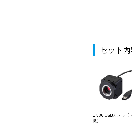
セット内
L-836 USBカメラ【
機】