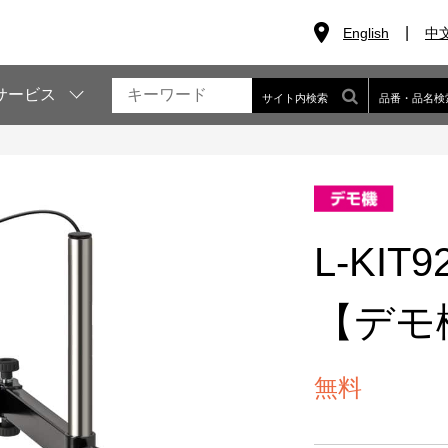
English
中
サービス
サイト内検索
品番・品名検
L-KI
【デモ
無料