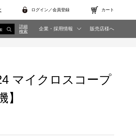
ログイン／会員登録
カート
文
詳細
企業・採用情報
販売店様へ
索
検索
T924 マイクロスコープ
機】