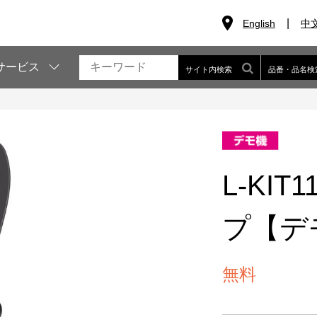
English
中
サービス
サイト内検索
品番・品名検
L-KI
プ【デ
無料