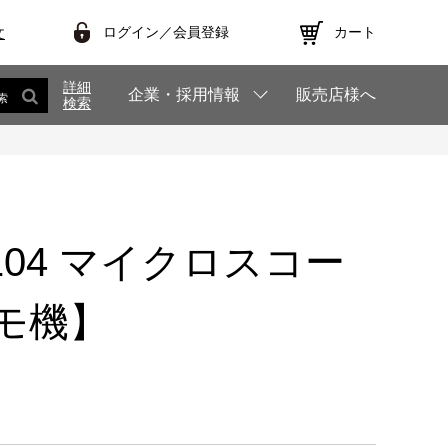
ログイン／会員登録
カート
文
詳細
企業・採用情報
販売店様へ
索
検索
T1104 マイクロスコー
モ機】