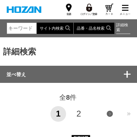
詳細検
サイト内検索
品番・品名検索
索
詳細検索
並べ替え
全
8
件
1
2