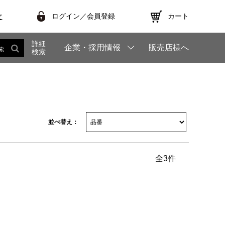
ログイン／会員登録
カート
文
詳細
企業・採用情報
販売店様へ
索
検索
並べ替え：
全
3
件