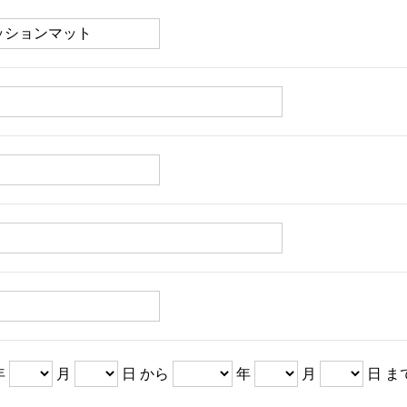
年
月
日 から
年
月
日 ま