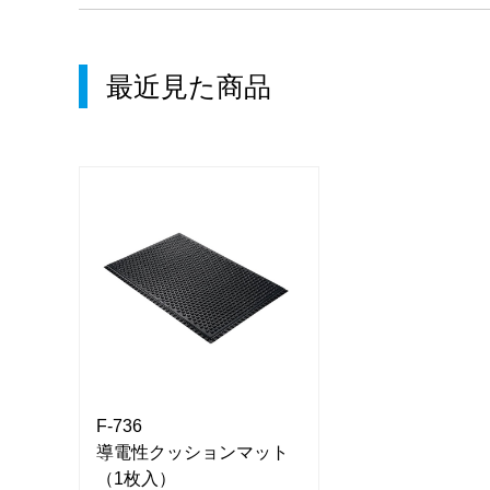
最近見た商品
F-736
F-736
ット
導電性クッションマット
導電性クッショ
（1枚入）
（1枚入）