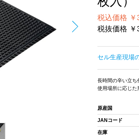
枚入）
税込価格 ￥35
税抜価格 ￥32
セル生産現場
長時間の辛い立ち
使用場所に応じた
原産国
JANコード
在庫