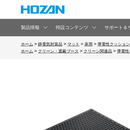
製品情報
特設コンテンツ
サポート＆
>
>
>
>
ホーム
静電気対策品
マット
床用
導電性クッション
>
>
>
ホーム
クリーン・遮蔽ブース
クリーン関連品
導電性