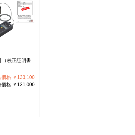
F-127
Z-2
計（校正証明書
アース線（2本入）
マ
税込価格 ￥2,024
価格 ￥133,100
税抜価格 ￥1,840
価格 ￥121,000