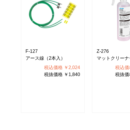
F-127
Z-276
明書
アース線（2本入）
マットクリーナ
税込価格 ￥2,024
税込価格
100
税抜価格 ￥1,840
税抜価格
000