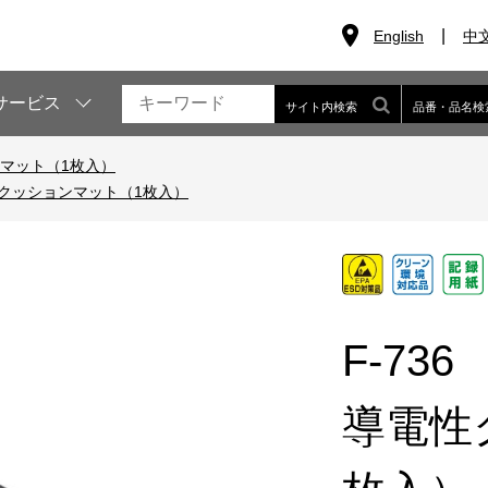
English
中
サービス
サイト内検索
品番・品名検
マット（1枚入）
クッションマット（1枚入）
F-736
導電性