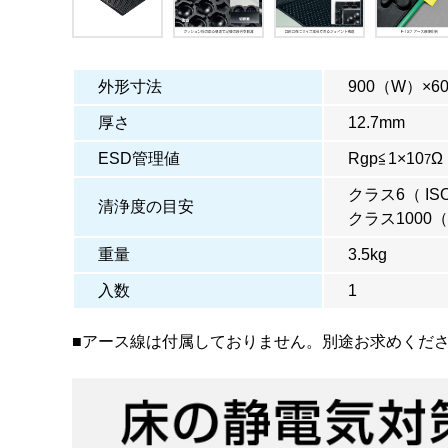
外形寸法
900（W）×6
厚さ
12.7mm
ESD管理値
Rgp≦1×10
Ω
7
クラス6（ ISO1
清浄度の目安
クラス1000
重量
3.5kg
入数
1
■アース線は付属しておりません。別途お求めくだ