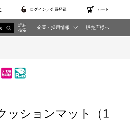
ログイン／会員登録
カート
文
詳細
企業・採用情報
販売店様へ
索
検索
クッションマット（1