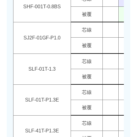
SHF-001T-0.8BS
被覆
芯線
SJ2F-01GF-P1.0
被覆
芯線
SLF-01T-1.3
被覆
芯線
SLF-01T-P1.3E
被覆
芯線
SLF-41T-P1.3E