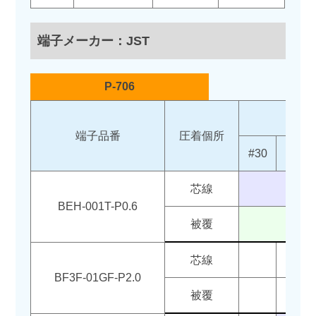
端子メーカー：JST
P-706
端子品番
圧着個所
#30
#28
芯線
BEH-001T-P0.6
被覆
芯線
BF3F-01GF-P2.0
被覆