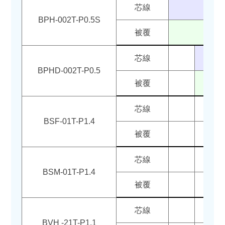
芯線
1.2～
BPH-002T-P0.5S
被覆
2.
芯線
BPHD-002T-P0.5
被覆
芯線
BSF-01T-P1.4
被覆
芯線
BSM-01T-P1.4
被覆
芯線
BVH -21T-P1.1