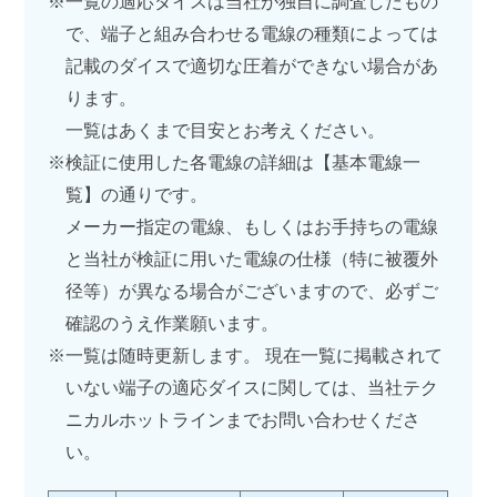
※一覧の適応ダイスは当社が独自に調査したもの
で、端子と組み合わせる電線の種類によっては
記載のダイスで適切な圧着ができない場合があ
ります。
一覧はあくまで目安とお考えください。
※検証に使用した各電線の詳細は【基本電線一
覧】の通りです。
メーカー指定の電線、もしくはお手持ちの電線
と当社が検証に用いた電線の仕様（特に被覆外
径等）が異なる場合がございますので、必ずご
確認のうえ作業願います。
※一覧は随時更新します。 現在一覧に掲載されて
いない端子の適応ダイスに関しては、当社
テク
ニカルホットライン
までお問い合わせくださ
い。