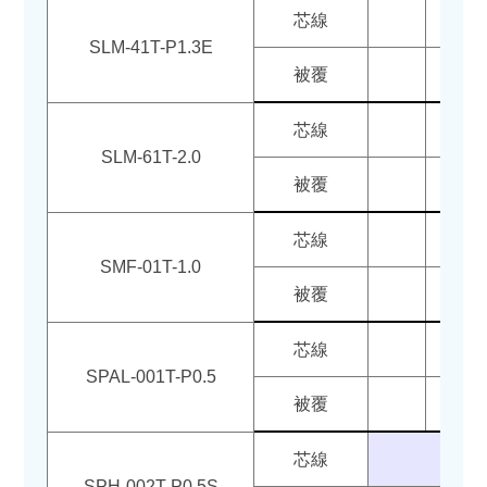
芯線
SLM-41T-P1.3E
被覆
芯線
SLM-61T-2.0
被覆
芯線
SMF-01T-1.0
被覆
芯線
SPAL-001T-P0.5
被覆
芯線
1
SPH-002T-P0.5S