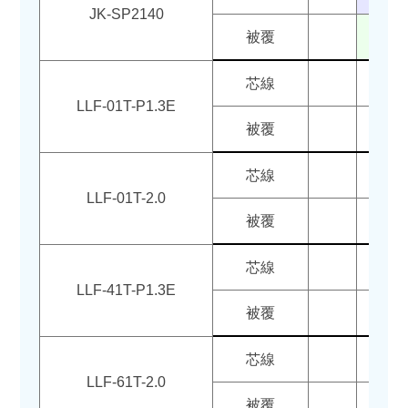
JK-SP2140
被覆
芯線
LLF-01T-P1.3E
被覆
芯線
LLF-01T-2.0
被覆
芯線
LLF-41T-P1.3E
被覆
芯線
LLF-61T-2.0
被覆