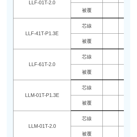
LLF-01T-2.0
被覆
芯線
LLF-41T-P1.3E
被覆
芯線
LLF-61T-2.0
被覆
芯線
LLM-01T-P1.3E
被覆
芯線
LLM-01T-2.0
被覆