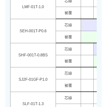
芯線
LMF-01T-1.0
被覆
芯線
SEH-001T-P0.6
被覆
芯線
SHF-001T-0.8BS
被覆
芯線
SJ2F-01GF-P1.0
被覆
芯線
SLF-01T-1.3