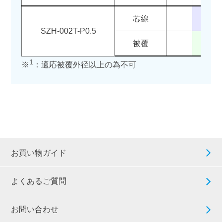
芯線
1.
SZH-002T-P0.5
被覆
1.
1
※
：適応被覆外径以上の為不可
お買い物ガイド
よくあるご質問
お問い合わせ