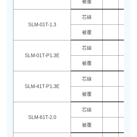
被覆
芯線
SLM-01T-1.3
被覆
芯線
SLM-01T-P1.3E
被覆
芯線
SLM-41T-P1.3E
被覆
芯線
SLM-61T-2.0
被覆