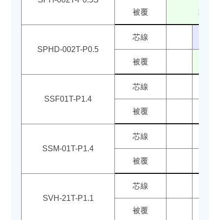
被覆
1.7H
芯線
SPHD-002T-P0.5
被覆
1
芯線
SSF01T-P1.4
被覆
芯線
SSM-01T-P1.4
被覆
芯線
SVH-21T-P1.1
被覆