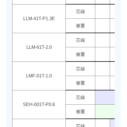
芯線
LLM-41T-P1.3E
被覆
芯線
LLM-61T-2.0
被覆
芯線
LMF-01T-1.0
被覆
芯線
SEH-001T-P0.6
被覆
芯線