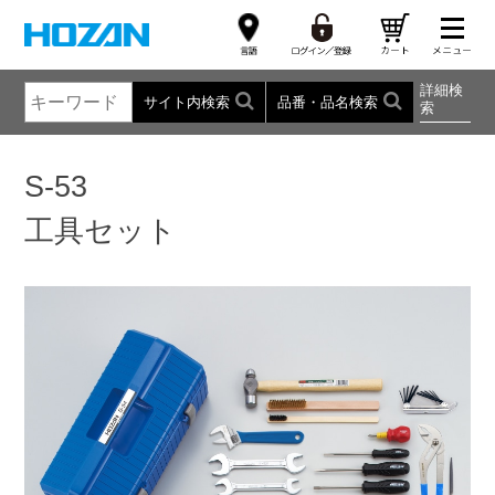
詳細検
サイト内検索
品番・品名検索
索
S-53
工具セット