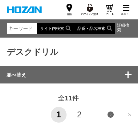
詳細検
サイト内検索
品番・品名検索
索
デスクドリル
並べ替え
全
11
件
1
2