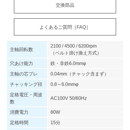
交換部品
よくあるご質問［FAQ］
2100 / 4500 / 6200rpm
主軸回転数
（ベルト掛け換え方式）
穴あけ能力
鉄・非鉄6.0mmφ
主軸の芯ブレ
0.04mm（チャック含まず）
チャッキング径
0.8～6.0mmφ
定格電圧・周波
AC100V 50/60Hz
数
消費電力
80W
定格時間
15分