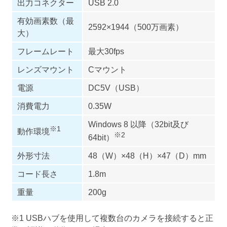
出力コネクター
USB 2.0
有効画素数（最
2592×1944（500万画素）
大）
フレームレート
最大30fps
レンズマウント
Cマウント
電源
DC5V（USB）
消費電力
0.35W
Windows 8 以降（32bit及び
※1
動作環境
※2
64bit）
外形寸法
48（W）×48（H）×47（D）mm
コード長さ
1.8m
重量
200g
※1 USBハブを使用して複数台のカメラを接続すると正