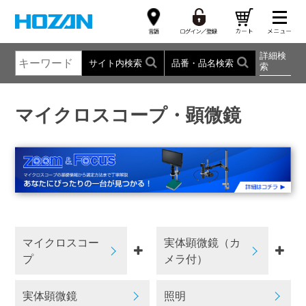
詳細検
サイト内検索
品番・品名検索
索
マイクロスコープ・顕微鏡
マイクロスコー
実体顕微鏡（カ
プ
メラ付）
実体顕微鏡
照明