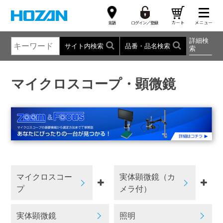
詳細検
サイト内検索
品番・品名検索
索
マイクロスコープ・顕微鏡
マイクロスコー
実体顕微鏡（カ
プ
メラ付）
実体顕微鏡
照明