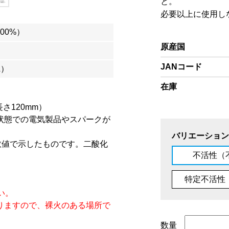
と。
必要以上に使用し
100%）
原産国
JANコード
L）
在庫
長さ120mm）
状態での電気製品やスパークが
バリエーション
数値で示したものです。二酸化
不活性（
特定不活性
い。
りますので、裸火のある場所で
数量