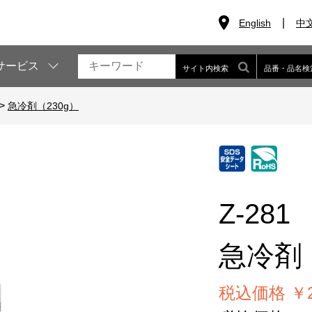
English
中
サービス
サイト内検索
品番・品名検
>
急冷剤（230g）
Z-281
急冷剤（
税込価格 ￥2