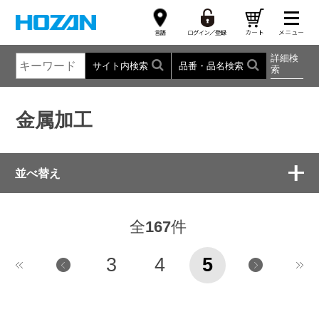
詳細検
サイト内検索
品番・品名検索
索
金属加工
並べ替え
全
167
件
3
4
5