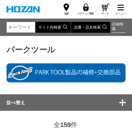
詳細検
サイト内検索
品番・品名検索
索
パークツール
並べ替え
全
159
件