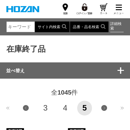
詳細検
サイト内検索
品番・品名検索
索
在庫終了品
並べ替え
全
1045
件
3
4
5