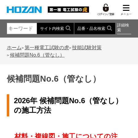
詳細検
サイト内検索
品番・品名検索
索
ホーム
第一種電工試験の虎
技能試験対策
>
>
候補問題No.6（管なし）
>
候補問題No.6（管なし）
2026年 候補問題No.6（管なし）
の施工方法
材料・複線図・施工についての注