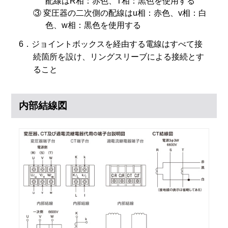
配線はR相：赤色、T相：黒色を使用する
③ 変圧器の二次側の配線はu相：赤色、v相：白
色、w相：黒色を使用する
6．ジョイントボックスを経由する電線はすべて接
続箇所を設け、リングスリーブによる接続とす
ること
内部結線図