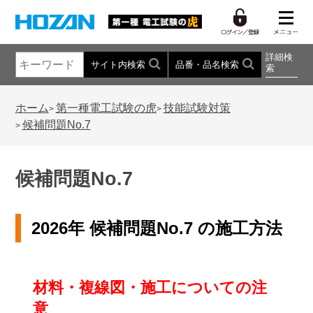
詳細検
サイト内検索
品番・品名検索
索
ホーム
第一種電工試験の虎
技能試験対策
>
>
候補問題No.7
>
候補問題No.7
2026年 候補問題No.7 の施工方法
材料・複線図・施工についての注
意