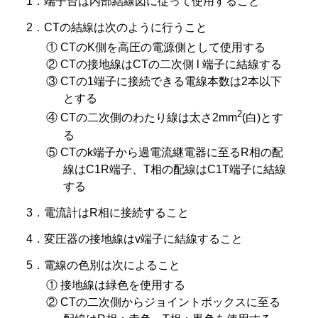
1．端子台は内部結線図に従って使用すること
2．CTの結線は次のように行うこと
① CTのK側を高圧の電源側として使用する
② CTの接地線はCTの二次側 l 端子に結線する
③ CTの1端子に接続できる電線本数は2本以下
とする
2
④ CTの二次側のわたり線は太さ2mm
(白)とす
る
⑤ CTのk端子から過電流継電器に至るR相の配
線はC1R端子、T相の配線はC1T端子に結線
する
3．電流計はR相に接続すること
4．変圧器の接地線はv端子に結線すること
5．電線の色別は次によること
① 接地線は緑色を使用する
② CTの二次側からジョイントボックスに至る