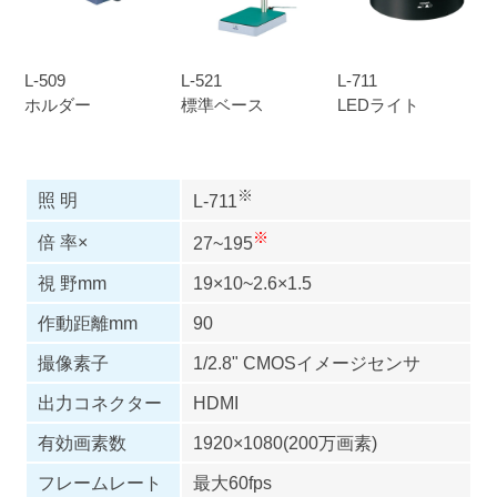
L-509
L-521
L-711
ホルダー
標準ベース
LEDライト
※
照 明
L-711
※
倍 率×
27~195
視 野mm
19×10~2.6×1.5
作動距離mm
90
撮像素子
1/2.8" CMOSイメージセンサ
出力コネクター
HDMI
有効画素数
1920×1080(200万画素)
フレームレート
最大60fps