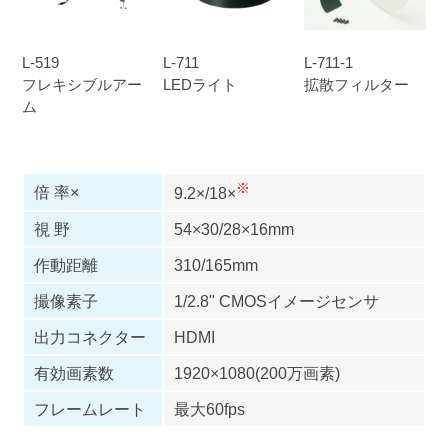
L-519
L-711
L-711-1
フレキシブルアー
LEDライト
拡散フィルター
ム
※
倍 率×
9.2×/18×
視 野
54×30/28×16mm
作動距離
310/165mm
撮像素子
1/2.8" CMOSイメージセンサ
出力コネクター
HDMI
有効画素数
1920×1080(200万画素)
フレームレート
最大60fps