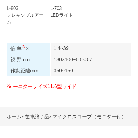
L-803
L-703
フレキシブルアー
LEDライト
ム
※
1.4~39
倍 率
×
視 野mm
180×100~6.6×3.7
作動距離mm
350~150
※ モニターサイズ11.6型ワイド
ホーム
在庫終了品
マイクロスコープ（モニター付）
>
>