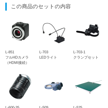
この商品のセットの内容
L-851
L-703
L-703-1
フルHDカメラ
LEDライト
クランプセット
（HDMI接続）
L-600-35
L-509
L-525