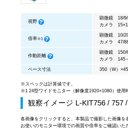
顕微鏡 18/9/
視野
カメラ 15×11
顕微鏡 10/20
倍率
※1
カメラ 47/88
顕微鏡 150/
作動距離
カメラ 145
ベース寸法
350（W）×4
※スペックは計算値です。
※1 24型ワイドモニター（解像度1920×1080）使用
観察イメージ
L-KIT756
/
757
各画像をクリックすると、本製品で撮影した画像を
お使いのモニター環境での画質や倍率をご確認いた