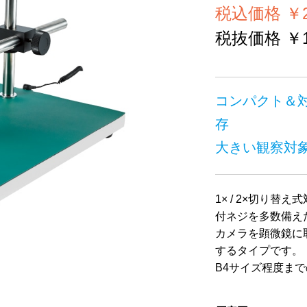
税込価格 ￥21
税抜価格 ￥19
コンパクト＆対
存
大きい観察対
1× / 2×切り
付ネジを多数備えた
カメラを顕微鏡に
するタイプです。
B4サイズ程度ま