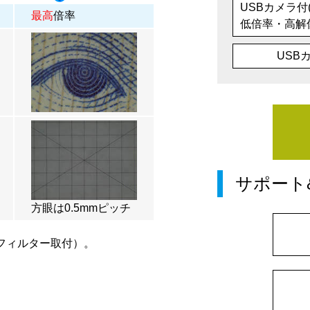
USBカメラ付
最高
倍率
低倍率・高解
USB
サポート
方眼は0.5mmピッチ
フィルター取付）。