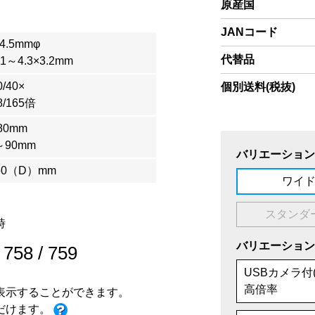
原産国
JANコード
4.5mmφ
代替品
～4.3×3.2mm
/40×
個別送料(税抜)
/165倍
80mm
～90mm
バリエーション
50（D）mm
ワイ
スタンダ
時
バリエーション
/
758
/
759
USBカメラ付
高倍率
表示することができます。
だけます。