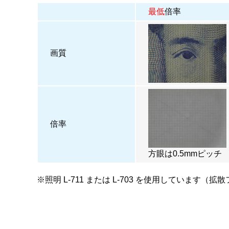
最低
倍率
画質
倍率
方眼は0.5mmピッチ
※照明
L-711
または
L-703
を使用しています（拡散