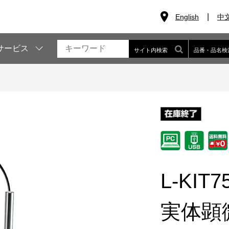
English
中
サービス
サイト内検索
品番・品名検
L-KIT7
実体顕