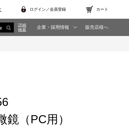
ログイン／会員登録
カート
文
詳細
企業・採用情報
販売店様へ
索
検索
56
微鏡（PC用）