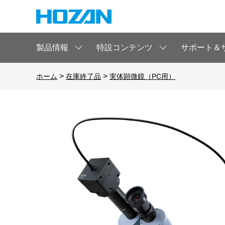
製品情報
特設コンテンツ
サポート＆
>
>
ホーム
在庫終了品
実体顕微鏡（PC用）