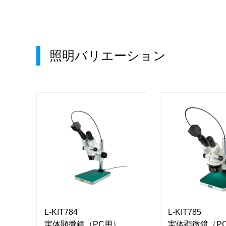
照明バリエーション
L-KIT784
L-KIT785
実体顕微鏡（PC用）
実体顕微鏡（P