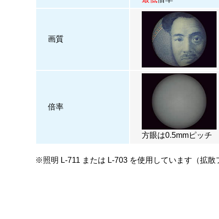
画質
倍率
方眼は0.5mmピッチ
※照明
L-711
または
L-703
を使用しています（拡散