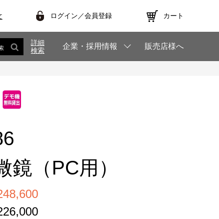
ログイン／会員登録
カート
文
詳細
企業・採用情報
販売店様へ
索
検索
86
微鏡（PC用）
8,600
6,000