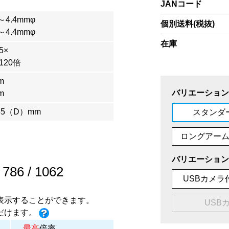
JANコード
～4.4mmφ
個別送料(税抜)
～4.4mmφ
在庫
5×
120倍
m
バリエーション
m
55（D）mm
スタンダ
ロングアー
バリエーション
/
786
/
1062
USBカメラ付
表示することができます。
USB
だけます。
最高
倍率