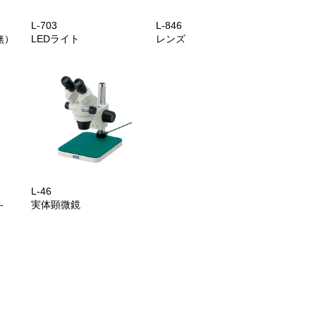
L-703
L-846
無）
LEDライト
レンズ
L-46
-
実体顕微鏡