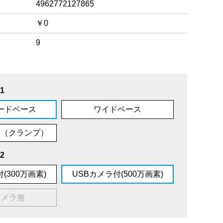
4962772127865
￥0
9
1
ードベース
ワイドベース
ム（クランプ）
2
(300万画素)
USBカメラ付(500万画素)
カメラ無