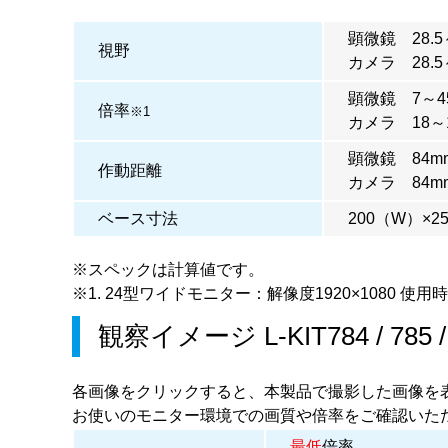
顕微鏡 28.5
視野
カメラ 28.5
顕微鏡 7～4
倍率
※1
カメラ 18～
顕微鏡 84m
作動距離
カメラ 84m
ベース寸法
200（W）×2
※スペックは計算値です。
※1. 24型ワイドモニター：解像度1920×1080 使用時
観察イメージ
L-KIT784
/
785
各画像をクリックすると、本製品で撮影した画像を
お使いのモニター環境での画質や倍率をご確認いた
最低
倍率