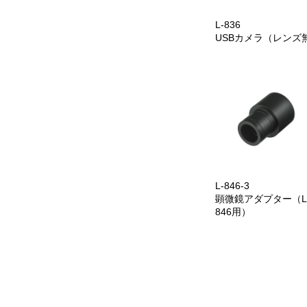
L-836
USBカメラ（レンズ
L-846-3
顕微鏡アダプター（L
846用）