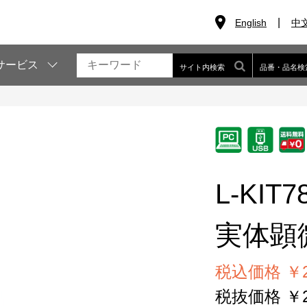
English
中
サービス
サイト内検索
品番・品名検
L-KIT7
実体顕
税込価格 ￥24
税抜価格 ￥22