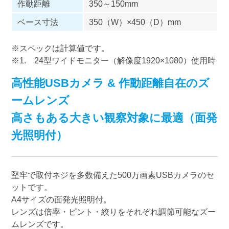
作動距離
350～150mm
ベース寸法
350（W）×450（D）mm
※スペックは計算値です。
※1. 24型ワイドモニター（解像度1920×1080）使用時
高性能USBカメラ & 作動距離自在のズ
ームレンズ
高さもある大きい観察対象に最適（面発
光照明付）
堅牢で取付ネジを多数備えた500万画素USBカメラのセ
ットです。
A4サイズの面発光照明付。
レンズは倍率・ピント・絞りをそれぞれ調節可能なズー
ムレンズです。