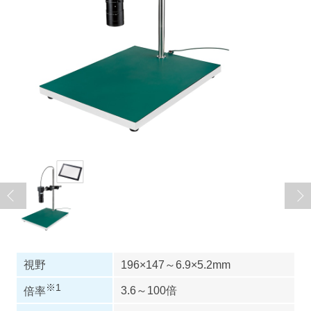
視野
196×147～6.9×5.2mm
※1
3.6～100倍
倍率