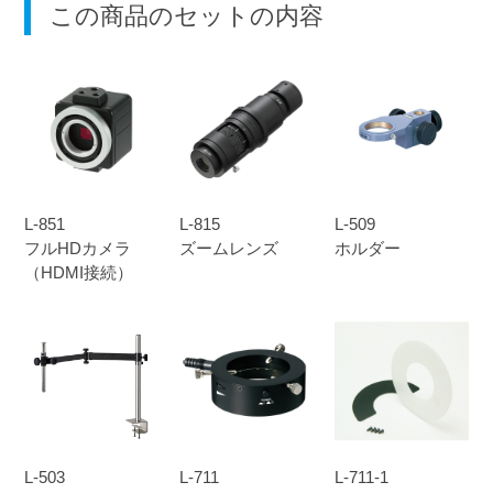
この商品のセットの内容
L-851
L-815
L-509
フルHDカメラ
ズームレンズ
ホルダー
（HDMI接続）
L-503
L-711
L-711-1