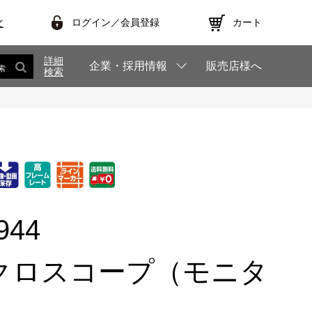
ログイン／会員登録
カート
文
詳細
企業・採用情報
販売店様へ
索
検索
944
クロスコープ（モニタ