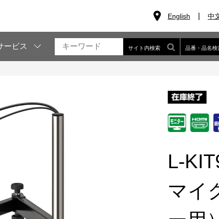
English
中
サービス
サイト内検索
品番・品名検
L-KIT
マイ