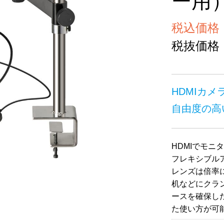
ー用
税込価格 ￥
税抜価格 ￥
HDMIカメ
自由度の高
HDMIでモ
フレキシブル
レンズは倍率
机などにクラ
ースを確保し
た使い方が可