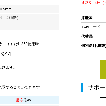
通常3～4日
×0.5mm
46～275倍）
原産国
JANコード
代替品
時、（ ）はL-859使用時
個別送料(税抜
/
944
だけます。
サポー
表示することができます。
最高
倍率