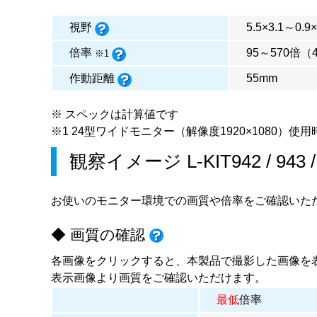
視野
5.5×3.1～0.9
倍率
95～570倍（
※1
作動距離
55mm
※ スペックは計算値です
※1 24型ワイドモニター（解像度1920×1080）使用
観察イメージ
L-KIT942
/
943
お使いのモニター環境での画質や倍率をご確認いた
◆ 画質の確認
各画像をクリックすると、本製品で撮影した画像を
表示画像より画質をご確認いただけます。
最低
倍率