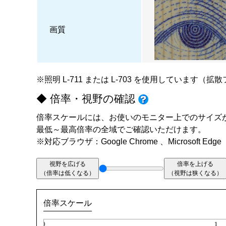
画質
※照明
L-711
または
L-703
を使用しています（拡散
◆ 倍率・視野の確認
倍率スケールには、お使いのモニター上でのサイズ
最低～最高倍率の全域でご確認いただけます。
※対応ブラウザ：Google Chrome 、Microsoft Edge
視野を広げる
倍率を上げる
（倍率は低くなる）
（視野は狭くなる）
倍率スケール