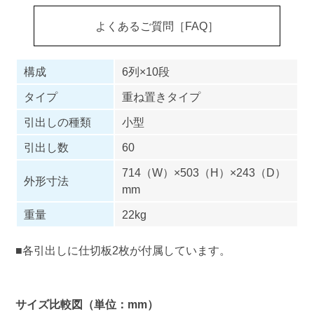
よくあるご質問［FAQ］
構成
6列×10段
タイプ
重ね置きタイプ
引出しの種類
小型
引出し数
60
714（W）×503（H）×243（D）
外形寸法
mm
重量
22kg
■各引出しに仕切板2枚が付属しています。
サイズ比較図（単位：mm）