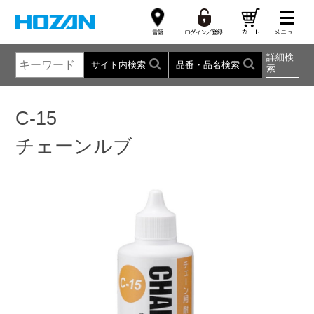
詳細検
サイト内検索
品番・品名検索
索
C-15
チェーンルブ