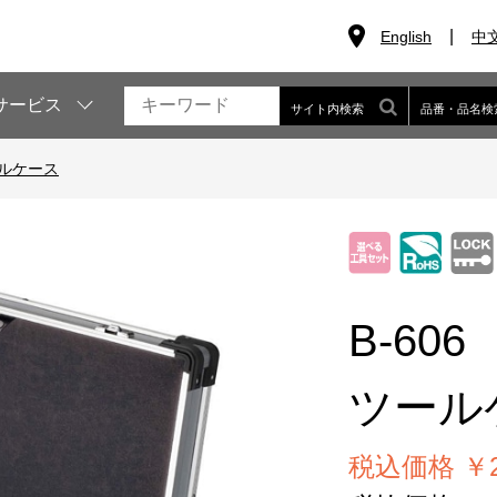
English
中
サービス
サイト内検索
品番・品名検
ルケース
B-606
ツール
税込価格 ￥28