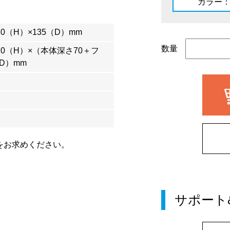
カラー
30（H）×135（D）mm
数量
310（H）×（本体深さ70＋フ
D）mm
しをお求めください。
サポート