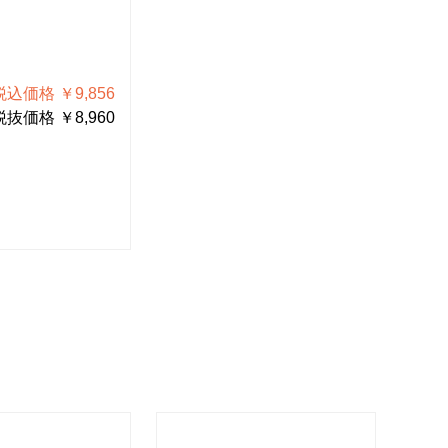
B-600-5
B-7
工具差し
工
税込価格 ￥9,856
税込価格 ￥6,160
税抜価格 ￥8,960
税抜価格 ￥5,600