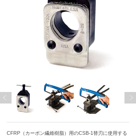
CFRP（カーボン繊維樹脂）用のCSB-1替刃に使用する