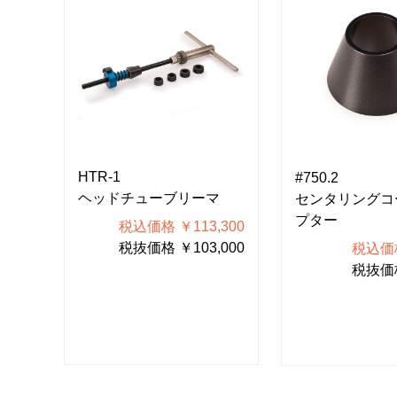
HTR-1
#750.2
ヘッドチューブリーマ
センタリングコ
プター
税込価格 ￥113,300
360
税抜価格 ￥103,000
600
税込価格
税抜価格