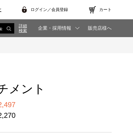
ログイン／会員登録
カート
文
詳細
企業・採用情報
販売店様へ
索
検索
チメント
,497
,270