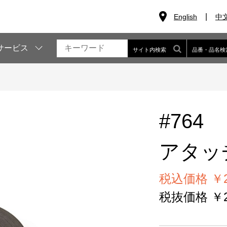
English
中
サービス
サイト内検索
品番・品名検
#764
アタッ
税込価格 ￥2
税抜価格 ￥2