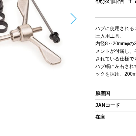
税抜価格 ￥73
ハブに使用される
圧入用工具。
内径8～20mmφ
メントが付属し、
されている仕様で
ハブ幅に左右され
ックを採用。20
原産国
JANコード
在庫