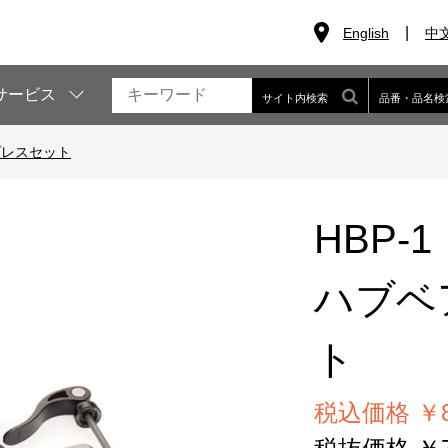
English
中
サービス
サイト内検索
品番・品名検
プレスセット
HBP-1
ハブベ
ト
税込価格 ￥81