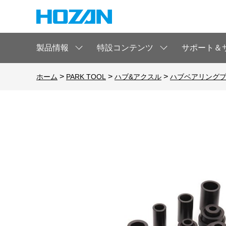
製品情報
特設コンテンツ
サポート＆
>
>
>
ホーム
PARK TOOL
ハブ&アクスル
ハブベアリング