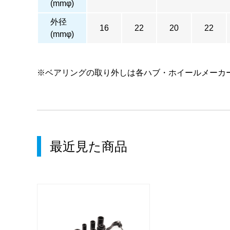
(mmφ)
外径
16
22
20
22
(mmφ)
※ベアリングの取り外しは各ハブ・ホイールメーカ
最近見た商品