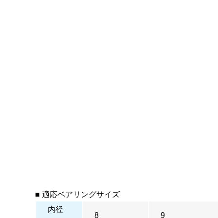
■ 適応ベアリングサイズ
内径
8
9