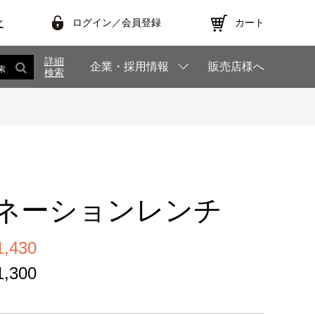
ログイン／会員登録
カート
文
詳細
企業・採用情報
販売店様へ
索
検索
ネーションレンチ
,430
,300