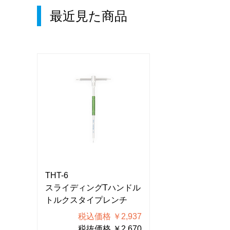
最近見た商品
THT-6
THT-6
ドル
スライディングTハンドル
スライディング
チ
トルクスタイプレンチ
トルクスタイプ
937
税込価格 ￥2,937
税込価格
670
税抜価格 ￥2,670
税抜価格