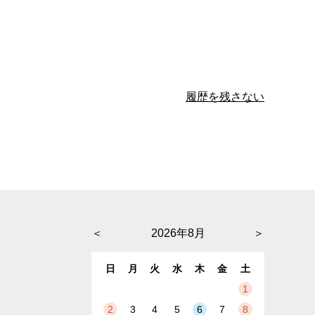
履歴を残さない
＜
2026年8月
＞
日
月
火
水
木
金
土
1
2
3
4
5
6
7
8