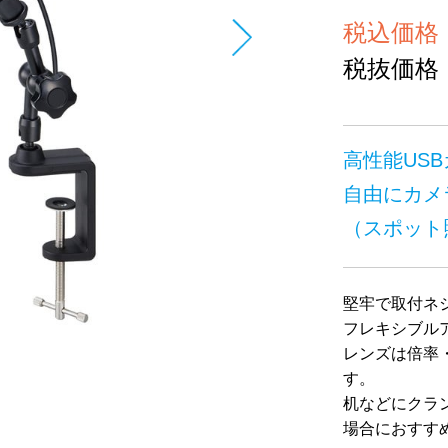
税込価格 ￥
税抜価格 ￥
高性能US
自由にカメ
（スポット
堅牢で取付ネジ
フレキシブル
レンズは倍率
す。
机などにクラ
場合におすす