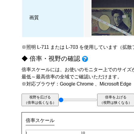
画質
※照明
L-711
または
L-703
を使用しています（拡散
◆ 倍率・視野の確認
倍率スケールには、お使いのモニター上でのサイズ
最低～最高倍率の全域でご確認いただけます。
※対応ブラウザ：Google Chrome 、Microsoft Edge
視野を広げる
倍率を上げる
（倍率は低くなる）
（視野は狭くなる）
倍率スケール