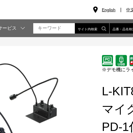
English
中
サービス
サイト内検索
品番・品名検
※デモ機にラ
L-KI
マイ
PD-