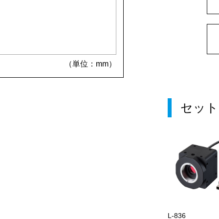
（単位：mm）
セット
L-836