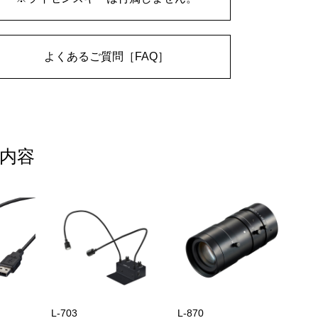
よくあるご質問［FAQ］
内容
L-703
L-870