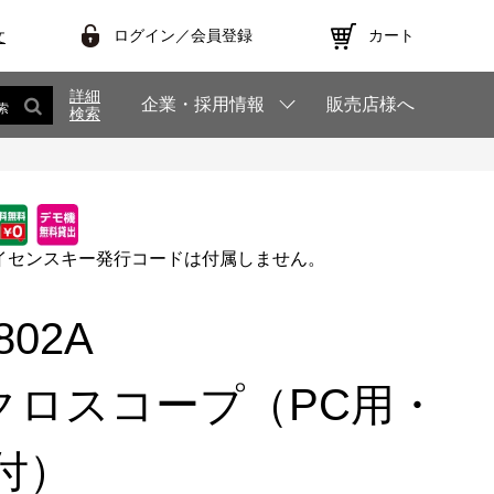
ログイン／会員登録
カート
文
詳細
企業・採用情報
販売店様へ
索
検索
イセンスキー発行コードは付属しません。
T802A
クロスコープ（PC用・
1付）