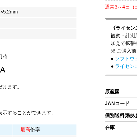
通常3～4日
9×5.2mm
《ライセン
観察・計測
加えて拡張
※ ご購入
用時
●
ソフトウェ
●
ライセンス
2A
だけます。
原産国
JANコード
表示することができます。
個別送料(税抜
在庫
最高
倍率