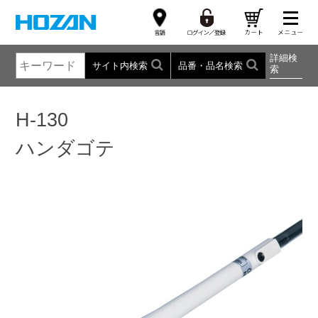
詳細検
サイト内検索
品番・品名検索
索
H-130
ハンダゴテ