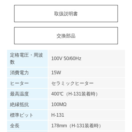
取扱説明書
交換部品
定格電圧・周波
100V 50/60Hz
数
消費電力
15W
ヒーター
セラミックヒーター
最高温度
400℃（H-131装着時）
絶縁抵抗
100MΩ
標準ビット
H-131
全長
178mm（H-131装着時）