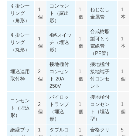
引掛シー
コンセン
1
1
ねじなし
1
リング
ト（露出
個
個
金属管
本
（角形）
形）
合成樹脂
引掛シー
4路スイッ
1
1
製可とう
1
リング
チ（埋込
個
個
電線管
本
（丸形）
形）
（PF管）
接地極付
接地極付
埋込連用
2
コンセン
1
接地端子
1
取付枠
個
ト 20A
個
付コンセ
個
250V
ント
パイロッ
接地極付
コンセン
2
トランプ
1
コンセン
1
ト（埋込
個
（埋込
個
ト（埋込
個
形）
形）
型）
絶縁ブッ
1
ダブルコ
1
合格クリ
5