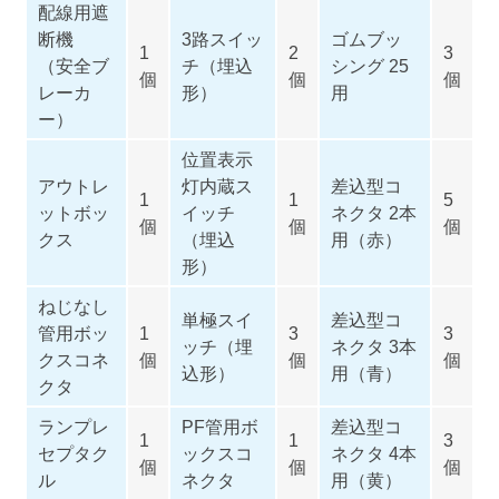
配線用遮
断機
3路スイッ
ゴムブッ
1
2
3
（安全ブ
チ（埋込
シング 25
個
個
個
レーカ
形）
用
ー）
位置表示
アウトレ
灯内蔵ス
差込型コ
1
1
5
ットボッ
イッチ
ネクタ 2本
個
個
個
クス
（埋込
用（赤）
形）
ねじなし
単極スイ
差込型コ
管用ボッ
1
3
3
ッチ（埋
ネクタ 3本
クスコネ
個
個
個
込形）
用（青）
クタ
ランプレ
PF管用ボ
差込型コ
1
1
3
セプタク
ックスコ
ネクタ 4本
個
個
個
ル
ネクタ
用（黄）