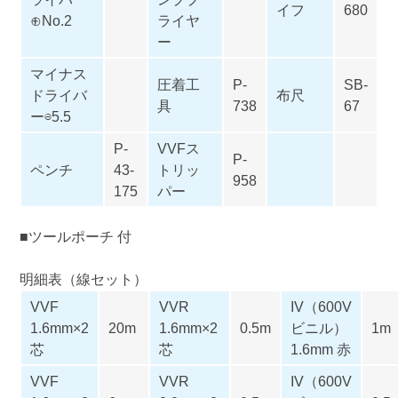
イフ
680
⊕No.2
ライヤ
ー
マイナス
圧着工
P-
SB-
ドライバ
布尺
具
738
67
ー⊖5.5
P-
VVFス
P-
ペンチ
43-
トリッ
958
175
パー
■
ツールポーチ
付
明細表（線セット）
VVF
VVR
IV（600V
1.6mm×2
20m
1.6mm×2
0.5m
ビニル）
1m
芯
芯
1.6mm 赤
VVF
VVR
IV（600V