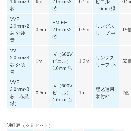
1.6mm×3
6m
2.0mm×2
0.5m
ビニル）
0.5
芯
芯
1.6mm 緑
VVF
EM-EEF
2.0mm×2
リングス
3.5m
2.0mm×2
0.5m
15
芯 外装
リーブ 中
芯
青
VVF
IV（600V
2.0mm×3
リングス
1m
ビニル）
1.2m
50
芯 外装
リーブ 小
1.6mm 黒
青
VVF
IV（600V
2.0mm×3
埋込連用
0.5m
ビニル）
1m
2個
芯（赤黒
取付枠
1.6mm 白
緑）
明細表（器具セット）