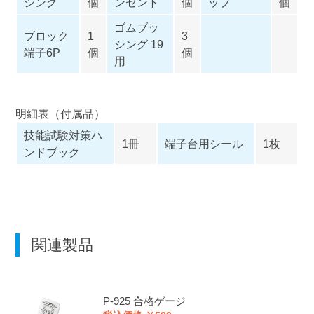
シング
個
ンセント
個
ップ
個
ゴムブッ
ブロック
1
3
シング 19
端子6P
個
個
用
明細表（付属品）
技能試験対策ハ
1冊
端子台用シール
1枚
ンドブック
関連製品
P-925
合格ゲージ