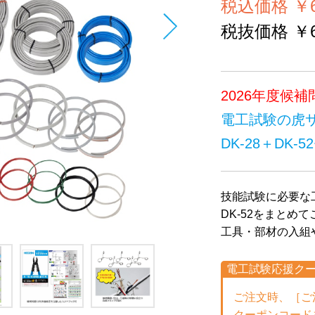
税込価格 ￥69
税抜価格 ￥63
2026年度候補
電工試験の虎
DK-28＋DK-
技能試験に必要な工
DK-52をまとめ
工具・部材の入組
電工試験応援ク
ご注文時、［ご
クーポンコード