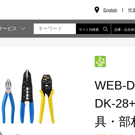
English
中
サービス
サイト内検索
品番・品名検
WEB-D
DK-2
具・部