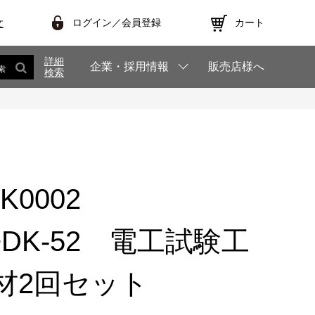
ログイン／会員登録
カート
文
詳細
企業・採用情報
販売店様へ
索
検索
K0002
8+DK-52 電工試験工
材2回セット