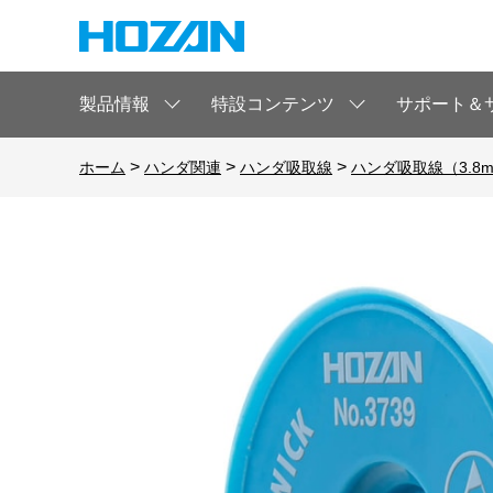
製品情報
特設コンテンツ
サポート＆
>
>
>
ホーム
ハンダ関連
ハンダ吸取線
ハンダ吸取線（3.8m