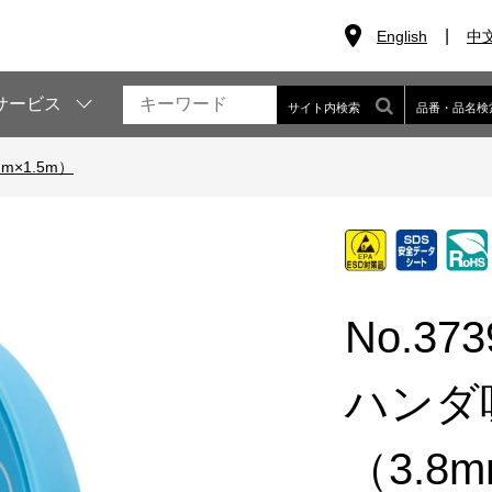
English
中
サービス
サイト内検索
品番・品名検
m×1.5m）
No.373
ハンダ
（3.8m