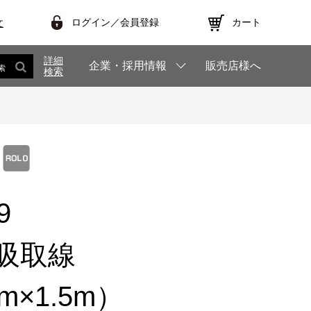
ログイン／会員登録
カート
文
詳細
企業・採用情報
販売店様へ
索
検索
9
吸取線
m×1.5m）