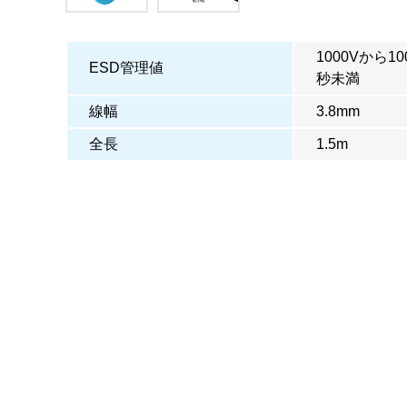
1000Vから
ESD管理値
秒未満
線幅
3.8mm
全長
1.5m