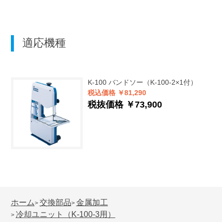
適応機種
K-100
バンドソー（K-100-2×1付）
税込価格 ￥81,290
税抜価格 ￥73,900
ホーム
交換部品
金属加工
>
>
冷却ユニット（K-100-3用）
>